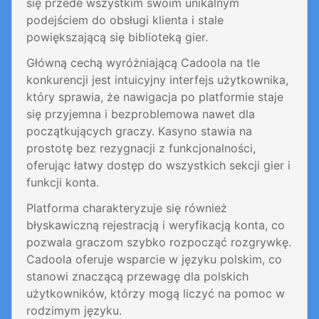
się przede wszystkim swoim unikalnym
podejściem do obsługi klienta i stale
powiększającą się biblioteką gier.
Główną cechą wyróżniającą Cadoola na tle
konkurencji jest intuicyjny interfejs użytkownika,
który sprawia, że nawigacja po platformie staje
się przyjemna i bezproblemowa nawet dla
początkujących graczy. Kasyno stawia na
prostotę bez rezygnacji z funkcjonalności,
oferując łatwy dostęp do wszystkich sekcji gier i
funkcji konta.
Platforma charakteryzuje się również
błyskawiczną rejestracją i weryfikacją konta, co
pozwala graczom szybko rozpocząć rozgrywkę.
Cadoola oferuje wsparcie w języku polskim, co
stanowi znaczącą przewagę dla polskich
użytkowników, którzy mogą liczyć na pomoc w
rodzimym języku.