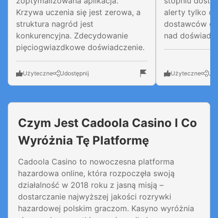
zoptymalizowana aplikacja.
stopniu dosto
Krzywa uczenia się jest zerowa, a
alerty tylko o
struktura nagród jest
dostawców gie
konkurencyjna. Zdecydowanie
nad doświadc
pięciogwiazdkowe doświadczenie.
Użyteczne
Udostępnij
Użyteczne
Udo
Czym Jest Cadoola Casino I Co
Wyróżnia Tę Platformę
Cadoola Casino to nowoczesna platforma
hazardowa online, która rozpoczęła swoją
działalność w 2018 roku z jasną misją –
dostarczanie najwyższej jakości rozrywki
hazardowej polskim graczom. Kasyno wyróżnia