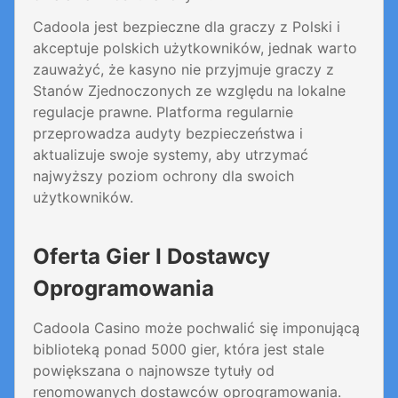
Cadoola jest bezpieczne dla graczy z Polski i
akceptuje polskich użytkowników, jednak warto
zauważyć, że kasyno nie przyjmuje graczy z
Stanów Zjednoczonych ze względu na lokalne
regulacje prawne. Platforma regularnie
przeprowadza audyty bezpieczeństwa i
aktualizuje swoje systemy, aby utrzymać
najwyższy poziom ochrony dla swoich
użytkowników.
Oferta Gier I Dostawcy
Oprogramowania
Cadoola Casino może pochwalić się imponującą
biblioteką ponad 5000 gier, która jest stale
powiększana o najnowsze tytuły od
renomowanych dostawców oprogramowania.