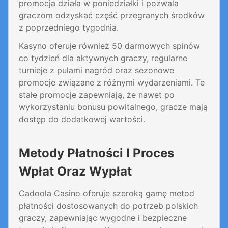
promocja działa w poniedziałki i pozwala
graczom odzyskać część przegranych środków
z poprzedniego tygodnia.
Kasyno oferuje również 50 darmowych spinów
co tydzień dla aktywnych graczy, regularne
turnieje z pulami nagród oraz sezonowe
promocje związane z różnymi wydarzeniami. Te
stałe promocje zapewniają, że nawet po
wykorzystaniu bonusu powitalnego, gracze mają
dostęp do dodatkowej wartości.
Metody Płatności I Proces
Wpłat Oraz Wypłat
Cadoola Casino oferuje szeroką gamę metod
płatności dostosowanych do potrzeb polskich
graczy, zapewniając wygodne i bezpieczne