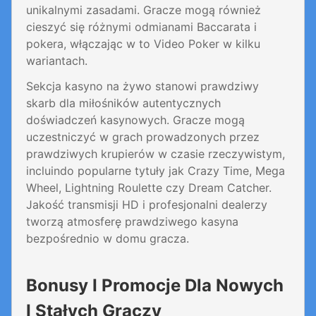
unikalnymi zasadami. Gracze mogą również
cieszyć się różnymi odmianami Baccarata i
pokera, włączając w to Video Poker w kilku
wariantach.
Sekcja kasyno na żywo stanowi prawdziwy
skarb dla miłośników autentycznych
doświadczeń kasynowych. Gracze mogą
uczestniczyć w grach prowadzonych przez
prawdziwych krupierów w czasie rzeczywistym,
incluindo popularne tytuły jak Crazy Time, Mega
Wheel, Lightning Roulette czy Dream Catcher.
Jakość transmisji HD i profesjonalni dealerzy
tworzą atmosferę prawdziwego kasyna
bezpośrednio w domu gracza.
Bonusy I Promocje Dla Nowych
I Stałych Graczy