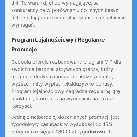
dni. Te warunki, choć wymagające, są
konkurencyjne w porównaniu do innych kasyn
online i dają graczom realną szansę na spełnienie
wymagań.
Program Lojalnościowy i Regularne
Promocje
Cadoola oferuje rozbudowany program VIP dla
swoich najbardziej aktywnych graczy, który
obejmuje dedykowanego menedżera konta,
wyższe limity wypłat i ekskluzywne bonusy.
Program lojalnościowy nagradza regularną grę
punktami, które można wymieniać na różne
korzyści.
Jedną z najbardziej docenianych promocji jest
tygodniowy cashback w wysokości do 15%,
który może sięgać 13000 zł tygodniowo. Ta