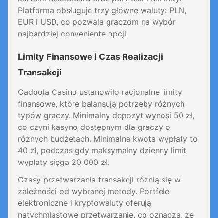
Platforma obsługuje trzy główne waluty: PLN,
EUR i USD, co pozwala graczom na wybór
najbardziej conveniente opcji.
Limity Finansowe i Czas Realizacji
Transakcji
Cadoola Casino ustanowiło racjonalne limity
finansowe, które balansują potrzeby różnych
typów graczy. Minimalny depozyt wynosi 50 zł,
co czyni kasyno dostępnym dla graczy o
różnych budżetach. Minimalna kwota wypłaty to
40 zł, podczas gdy maksymalny dzienny limit
wypłaty sięga 20 000 zł.
Czasy przetwarzania transakcji różnią się w
zależności od wybranej metody. Portfele
elektroniczne i kryptowaluty oferują
natychmiastowe przetwarzanie, co oznacza, że