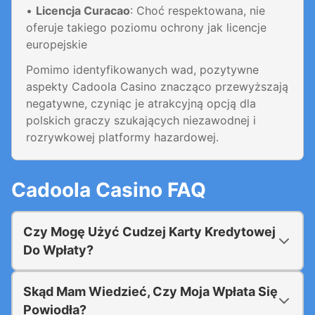
•
Licencja Curacao
: Choć respektowana, nie
oferuje takiego poziomu ochrony jak licencje
europejskie
Pomimo identyfikowanych wad, pozytywne
aspekty Cadoola Casino znacząco przewyższają
negatywne, czyniąc je atrakcyjną opcją dla
polskich graczy szukających niezawodnej i
rozrywkowej platformy hazardowej.
Cadoola Casino FAQ
Czy Mogę Użyć Cudzej Karty Kredytowej
Do Wpłaty?
Skąd Mam Wiedzieć, Czy Moja Wpłata Się
Powiodła?