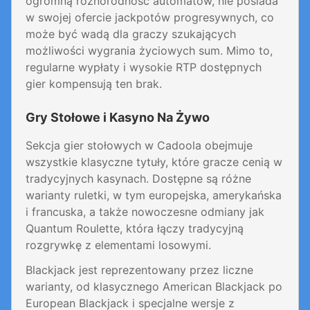
ogromną różnorodność automatów, nie posiada
w swojej ofercie jackpotów progresywnych, co
może być wadą dla graczy szukających
możliwości wygrania życiowych sum. Mimo to,
regularne wypłaty i wysokie RTP dostępnych
gier kompensują ten brak.
Gry Stołowe i Kasyno Na Żywo
Sekcja gier stołowych w Cadoola obejmuje
wszystkie klasyczne tytuły, które gracze cenią w
tradycyjnych kasynach. Dostępne są różne
warianty ruletki, w tym europejska, amerykańska
i francuska, a także nowoczesne odmiany jak
Quantum Roulette, która łączy tradycyjną
rozgrywkę z elementami losowymi.
Blackjack jest reprezentowany przez liczne
warianty, od klasycznego American Blackjack po
European Blackjack i specjalne wersje z