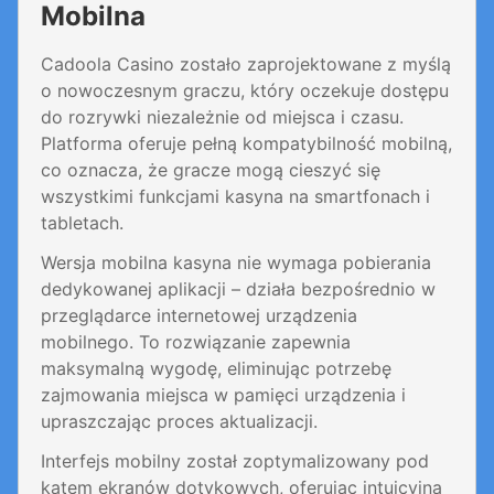
Mobilna
Cadoola Casino zostało zaprojektowane z myślą
o nowoczesnym graczu, który oczekuje dostępu
do rozrywki niezależnie od miejsca i czasu.
Platforma oferuje pełną kompatybilność mobilną,
co oznacza, że gracze mogą cieszyć się
wszystkimi funkcjami kasyna na smartfonach i
tabletach.
Wersja mobilna kasyna nie wymaga pobierania
dedykowanej aplikacji – działa bezpośrednio w
przeglądarce internetowej urządzenia
mobilnego. To rozwiązanie zapewnia
maksymalną wygodę, eliminując potrzebę
zajmowania miejsca w pamięci urządzenia i
upraszczając proces aktualizacji.
Interfejs mobilny został zoptymalizowany pod
kątem ekranów dotykowych, oferując intuicyjną