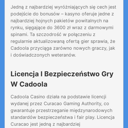
Jedną z najbardziej wyróżniających się cech jest
podejście do bonusów – kasyno oferuje jedne z
najbardziej hojnych pakietów powitalnych na
rynku, sięgające do 3600 zł wraz z darmowymi
spinami. Ta szczodrość w połączeniu z
regularnie aktualizowaną ofertą gier sprawia, że
Cadoola przyciąga zarówno nowych graczy, jak
i doświadczonych weteranów.
Licencja I Bezpieczeństwo Gry
W Cadoola
Cadoola Casino działa na podstawie licencji
wydanej przez Curacao Gaming Authority, co
gwarantuje przestrzeganie międzynarodowych
standardów bezpieczeństwa i fair play. Licencja
Curacao jest jedną z najbardziej