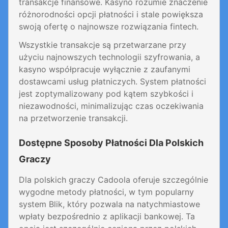
transakcje finansowe. Kasyno rozumie znaczenie
różnorodności opcji płatności i stale powiększa
swoją ofertę o najnowsze rozwiązania fintech.
Wszystkie transakcje są przetwarzane przy
użyciu najnowszych technologii szyfrowania, a
kasyno współpracuje wyłącznie z zaufanymi
dostawcami usług płatniczych. System płatności
jest zoptymalizowany pod kątem szybkości i
niezawodności, minimalizując czas oczekiwania
na przetworzenie transakcji.
Dostępne Sposoby Płatności Dla Polskich
Graczy
Dla polskich graczy Cadoola oferuje szczególnie
wygodne metody płatności, w tym popularny
system Blik, który pozwala na natychmiastowe
wpłaty bezpośrednio z aplikacji bankowej. Ta